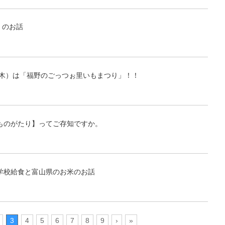
」のお話
日・木）は「福野のごっつぉ里いもまつり」！！
ものがたり】ってご存知ですか。
学校給食と富山県のお米のお話
3
4
5
6
7
8
9
›
»