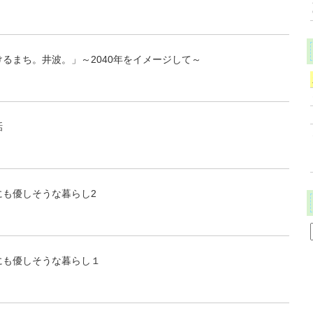
るまち。井波。」～2040年をイメージして～
話
にも優しそうな暮らし2
にも優しそうな暮らし１