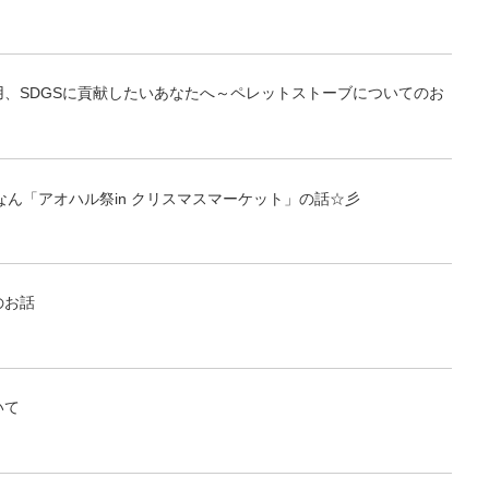
用、SDGSに貢献したいあなたへ～ペレットストーブについてのお
クなん「アオハル祭in クリスマスマーケット」の話☆彡
のお話
いて