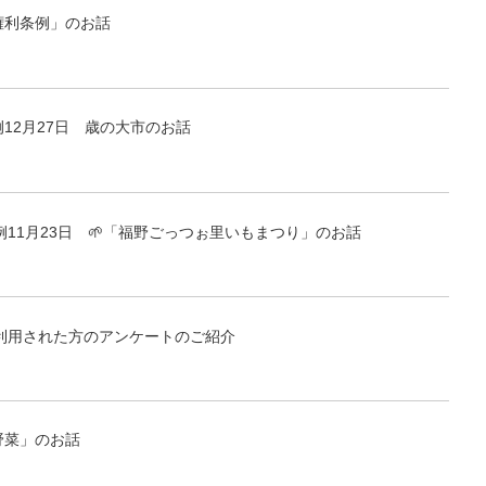
権利条例」のお話
例12月27日 歳の大市のお話
例11月23日 🌱「福野ごっつぉ里いもまつり」のお話
利用された方のアンケートのご紹介
野菜」のお話