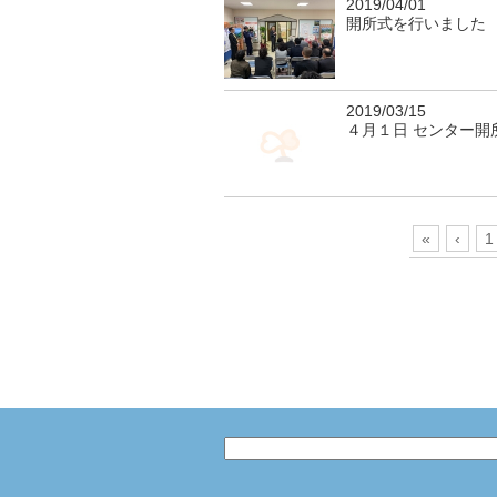
2019/04/01
開所式を行いました
2019/03/15
４月１日 センター開
«
‹
1