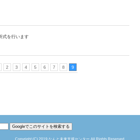
所式を行います
2
3
4
5
6
7
8
9
Copyright
(C)
2019
なんと未来支援センター
All Rights Reserved.