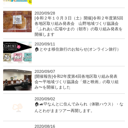
2020/09/28
[令和２年１０月３日（土）開催]令和２年度第5回
各地区取り組み発表会 山野地域づくり協議会
「ふれあい広場やまの（朝市）の取り組み発表を
開催します
2020/09/11
🏠とやま移住旅行のお知らせ(オンライン旅行）
2020/09/07
[開催報告]令和2年度第4回各地区取り組み発表
会〜平地域づくり協議会「畑と映画」の取り組
み〜を開催しました
2020/09/02
🏠🚙💛なんとに住んでみられ（体験ハウス）・な
んとわがままツアー再開します。
2020/08/16