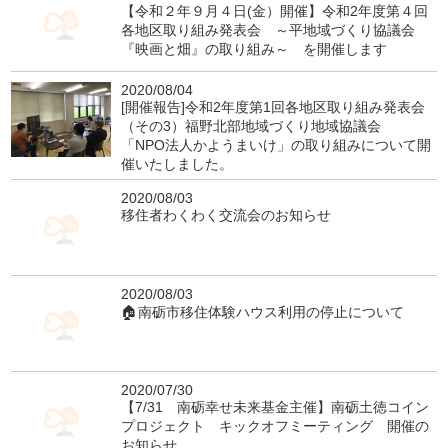
【令和２年９月４日(金）開催】令和2年度第４回
各地区取り組み発表会 ～平地域づくり協議会
『映画と畑』の取り組み～ を開催します
2020/08/04
[開催報告]令和2年度第1回各地区取り組み発表会
（その3）福野北部地域づくり地域協議会
「NPO法人かようまいけ」の取り組みについて開
催いたしました。
2020/08/03
移住者わくわく交流会のお知らせ
2020/08/03
🏠南砺市移住体験ハウス利用の停止について
2020/07/30
【7/31 南砺幸せ未来基金主催】南砺土徳コイン
プロジェクト キックオフミーティング 開催の
お知らせ