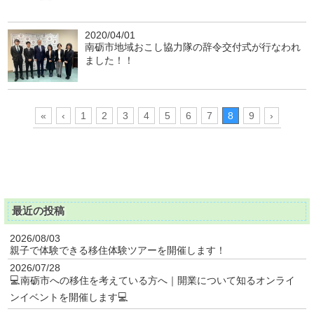
2020/04/01
南砺市地域おこし協力隊の辞令交付式が行なわれ
ました！！
«
‹
1
2
3
4
5
6
7
8
9
›
最近の投稿
2026/08/03
親子で体験できる移住体験ツアーを開催します！
2026/07/28
💻南砺市への移住を考えている方へ｜開業について知るオンライ
ンイベントを開催します💻