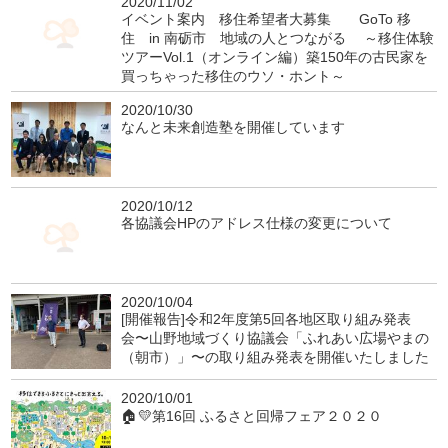
2020/11/02
イベント案内 移住希望者大募集 GoTo 移
住 in 南砺市 地域の人とつながる ～移住体験
ツアーVol.1（オンライン編）築150年の古民家を
買っちゃった移住のウソ・ホント～
2020/10/30
なんと未来創造塾を開催しています
2020/10/12
各協議会HPのアドレス仕様の変更について
2020/10/04
[開催報告]令和2年度第5回各地区取り組み発表
会〜山野地域づくり協議会「ふれあい広場やまの
（朝市）」〜の取り組み発表を開催いたしました
2020/10/01
🏠💛第16回 ふるさと回帰フェア２０２０