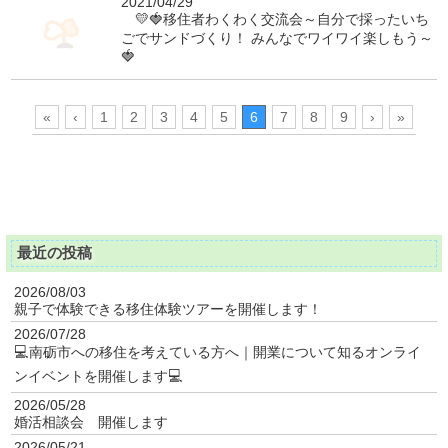
2021/04/29
💛🍓移住者わくわく交流会～自分で採ったいち
ごでサンドづくり！ みんなでワイワイ楽しもう～
🍓
«
‹
1
2
3
4
5
6
7
8
9
›
»
最近の投稿
2026/08/03
親子で体験できる移住体験ツアーを開催します！
2026/07/28
💻南砺市への移住を考えている方へ｜開業について知るオンライ
ンイベントを開催します💻
2026/05/28
婚活相談会 開催します
2026/05/21