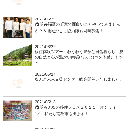
2021/06/29
🏠💛🚙福野の町家で面白いことやってみません
か？＆地域おこし協力隊も同時募集！
2021/06/29
移住体験ツアー～わくわく豊かな田舎暮らし～夏
の自然と心が温かい南砺(なんと)市を体感しよう
～
2021/05/24
なんと未来支援センター総会開催いたしました。
2021/05/18
🏠💛みんなの移住フェス２０２１ オンライ
ン”に私たち南砺市も出ます！