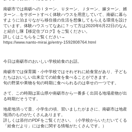
南砺市では南砺へのＩターン、Ｕターン、Ｊターン、嫁ターン、婿
ターン…をサポートすべく体験ハウスを用意していて、南砺に暮ら
すように泊まりながら移住後の生活を想像してもらえる環境を設け
ています。体験ハウスってなあに？って方は2020年6月22日のなん
と紹介し隊【移定住ブログ】をご覧ください。
詳しくはこちらをご覧ください→
https://www.nanto-mirai.jp/entry-1592808764.html
今日は南砺市のおいしい学校給食のお話。
南砺市では保育園・小中学校ではそれぞれに給食室があり、子ども
たちはおいしい出来立ての給食を食べることができます。
旬の野菜や果物を旬の時期に食べられるのは幸せの一つです。
さて、この時期は富山県や南砺市から一番多く出回る地場産物が出
る時期だそうです。
地産地消って昔、小学生の頃、習いましたがまさに、南砺市は地産
地消のものがたくさんあります。
詳しくは添付のPDFをご覧ください。（小学校からいただいてくる
「給食だより」には食に関する情報がたくさんです。）