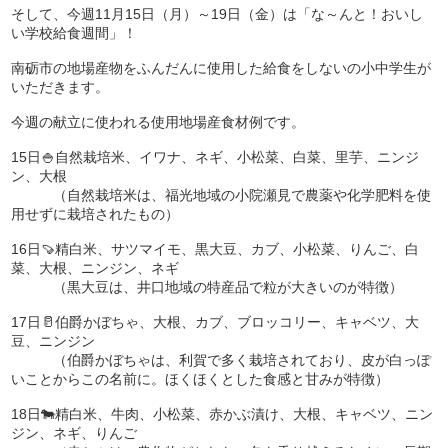
そして、今週11月15日（月）～19日（金）は「な～んと！おいし
い学校給食週間」！
南砺市の地場産物をふんだんに使用した給食をしないの小中学生が
いただきます。
今週の献立に使われる使用地場産食材例です。
15日🍚自然栽培米、イワナ、ネギ、小松菜、白菜、里芋、ニンジ
ン、大根
（自然栽培米は、福光地域の小院瀬見で農薬や化学肥料を使
用せずに栽培されたもの）
16日🍠精白米、サツマイモ、黒大豆、カブ、小松菜、りんご、白
菜、大根、ニンジン、ネギ
（黒大豆は、井口地域の特産品で粒が大きいのが特徴）
17日🥛伯爵かぼちゃ、大根、カブ、ブロッコリー、キャベツ、大
豆、ニンジン
（伯爵かぼちゃは、利賀で多く栽培されており、皮が白っぽ
いことからこの名前に。ほくほくとした食感と甘みが特徴）
18日🐄精白米、牛肉、小松菜、赤かぶ漬け、大根、キャベツ、ニン
ジン、ネギ、りんご