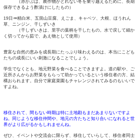
（赤かぶは、農作物がとれない冬を乗り越えるために、長期
保存できるよう酢漬けにしたもの）
19日🥕精白米、五箇山豆腐、えごま、キャベツ、大根、ほうれん
草、ニンジン、干しずいき
（干しずいきは、里芋の葉柄を干したもの。水で戻して細か
く切ってから茹で、あえ物として使用）
豊富な自然の恵みを成長期にたっぷり味わえるのは、本当にこども
たちの成長にいい刺激になることでしょう。
学生でなくとも、地元野菜を食べることできますよ。道の駅や、ご
近所さんからお野菜をもらって助かっているという移住者の方、結
構おられます。自分で家庭菜園もチャレンジされてみるのもいいで
すよね。
移住されて、間もない時期は特に土地勘もまだあまりないですよ
ね。同じような移住仲間や、地元の方たちと知り合いになれると世
界がより広がるかもしれませんね。
ぜひ、イベントや交流会に限らず、移住していらして、移住者同士