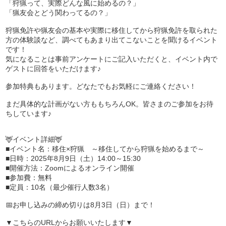
「狩猟って、実際どんな風に始めるの？」
「猟友会とどう関わってるの？」
狩猟免許や猟友会の基本や実際に移住してから狩猟免許を取られた
方の体験談など、調べてもあまり出てこないことを聞けるイベント
です！
気になることは事前アンケートにご記入いただくと、イベント内で
ゲストに回答をいただけます♪
参加特典もあります。どなたでもお気軽にご連絡ください！
まだ具体的な計画がない方ももちろんOK。皆さまのご参加をお待
ちしています♪
🦌イベント詳細🦌
■イベント名：移住×狩猟 ～移住してから狩猟を始めるまで～
■日時：2025年8月9日（土）14:00～15:30
■開催方法：Zoomによるオンライン開催
■参加費：無料
■定員：10名（最少催行人数3名）
📅お申し込みの締め切りは8月3日（日）まで！
▼こちらのURLからお願いいたします▼