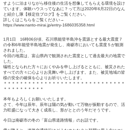
すように泊まりながら移住後の生活を想像してもらえる環境を設け
ています。体験ハウスってなあに？って方は2020年6月22日のなん
と紹介し隊【移定住ブログ】をご覧ください。
詳しくはこちらをご覧ください→
https://www.nanto-mirai.jp/entry-1686035358.html
1月1日 16時06分頃、石川県能登半島沖を震源とする最大震度７
の令和6年能登半島地震が発生し、南砺市においても震度５が観測
されました。
今回の地震は、富山県内で観測された震度として過去最大の地震で
した。
犠牲となられた方々におくやみを申し上げるとともに、被災された
すべての方々に心よりお見舞い申し上げます。また、被災地域の皆
様の安全の確保を心よりお祈りいたします。
＊＊＊＊＊＊＊＊＊＊＊＊＊＊＊＊＊＊＊＊＊＊＊＊＊＊＊＊＊＊
＊＊＊＊＊＊＊＊＊＊
本年もよろしくお願いいたします。
さて、今年は辰年。辰年は陽の気が動いて万物が振動するので、活
力旺盛になって大きく成長し、形がととのう年だそうです。
今日は南砺市の冬の「富山県道路情報」のお話です。