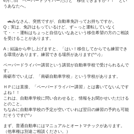
6月〇日 ペーパードライバーだけど 移住できますか？！ とい
うあなたへ。
🚗みなさん、突然ですが、自動車免許ってお持ちですか。
Q；実は、免許はもっているけど、ず～っと運転していなく
て・・・運転はちょっと自信ないなあという移住希望の方のご相談
を受けることがあります。
A；結論から申し上げますと、「はい！移住してからでも練習でき
る環境があります。練習できる場所があります(^^♪)」
ペーパードライバー講習という講習が自動車学校で受けられるんで
す。
南砺市でいえば、「南砺自動車学校」という学校があります。
ＨＰには直接、「ペーパードライバー講習」とは書いてないんです
よね！！
これは、自動車学校に問い合わせると、情報をお聞かせいただける
とのこと。
ちなみに自動車学校の予定が空いていれば翌日の練習の予約も可能
だそうです(^^♪
まず、普通自動車にはマニュアルとオートマチックがあります。
（他車種は別途ご相談ください。）