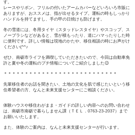
す。
レースやリボン、フリルの付いたアームカバーなどいろいろ市販に
ありますが、おススメは、指が出せるタイプ。運転の時もしっかり
ハンドルを持てますし、手の甲の日焼けも防げます。
冬の雪道には、冬用タイヤ（スタッドレスタイヤ）やスコップ、ス
ノーブラシなどがあると、雪が積もったり、道にハマったりした時
に便利です。詳しい情報は現地のかたや、移住相談の時にお声がけ
ください(^^♪
ぜひ、南砺市ライフを満喫していただきたいので、今回は自動車免
許と夏や冬の運転のプチ情報についてご紹介しました😉
＊＊＊＊＊＊＊＊＊＊＊＊＊＊＊＊＊＊＊＊＊＊＊＊＊＊＊
先輩移住者のお話を聞きたい、土地の文化を肌で感じたいという移
住希望者の方、なんと未来支援センターにご相談ください。
体験ハウスや移住わがまま・ガイドの詳しい内容へのお問い合わせ
は、南砺市南砺で暮らしません課（ＴＥＬ．0763-23-2037）まで
お願いいたします。
また、体験のご案内は、なんと未来支援センターが行います。