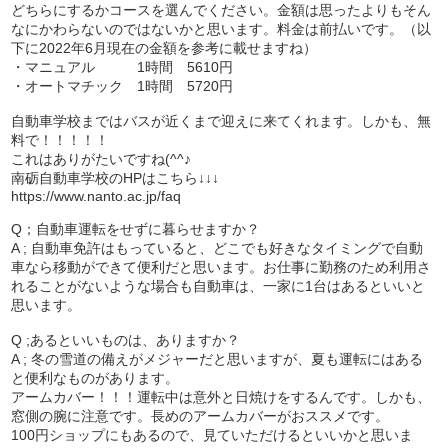
どちらにするかコースを選んでください。金額は思ったよりもそん
なにかわらないのではないかと思います。料金は前払いです。（以
下に2022年6月現在の金額を参考に載せますね）
・マニュアル 1時間 5610円
・オートマチック 1時間 5720円
自動車学校まではバスが近くまで迎えに来てくれます。しかも、無
料で！！！！！
これはありがたいですね(^^♪
南砺自動車学校のHPはこちら↓↓↓
https://www.nanto.ac.jp/faq
Q；自動車運転をせずに暮らせますか？
A ; 自動車免許はもっていると、どこでも好きなタイミングで自動
車なら移動ができて便利だと思います。お仕事に勤務のため利用さ
れることがないような場合も自動車は、一家に1台はあるといいと
思います。
Q ;あるといいものは、ありますか？
A ; 冬の雪道の備えがメジャーだと思いますが、夏も運転にはある
と便利なものがあります。
アームカバー！！！運転中は意外と日焼けをするんです。しかも、
窓側の腕に注意です。長めのアームカバーがおススメです。
100円ショップにもあるので、見ていただけるといいかと思いま