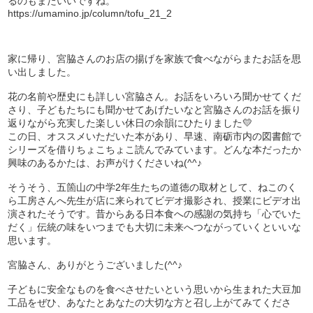
るのもまたいいですね。
https://umamino.jp/column/tofu_21_2
家に帰り、宮脇さんのお店の揚げを家族で食べながらまたお話を思
い出しました。
花の名前や歴史にも詳しい宮脇さん。お話をいろいろ聞かせてくだ
さり、子どもたちにも聞かせてあげたいなと宮脇さんのお話を振り
返りながら充実した楽しい休日の余韻にひたりました💛
この日、オススメいただいた本があり、早速、南砺市内の図書館で
シリーズを借りちょこちょこ読んでみています。どんな本だったか
興味のあるかたは、お声がけくださいね(^^♪
そうそう、五箇山の中学2年生たちの道徳の取材として、ねこのく
ら工房さんへ先生が店に来られてビデオ撮影され、授業にビデオ出
演されたそうです。昔からある日本食への感謝の気持ち「心でいた
だく」伝統の味をいつまでも大切に未来へつながっていくといいな
思います。
宮脇さん、ありがとうございました(^^♪
子どもに安全なものを食べさせたいという思いから生まれた大豆加
工品をぜひ、あなたとあなたの大切な方と召し上がてみてくださ