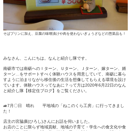
そばプリンに加え、豆腐の味噌漬けや肉を使わないぎょうざなどの惣菜品も！
みなさん、こんにちは。なんと紹介し隊です。
南砺市では南砺へのＩターン、Ｕターン、Ｊターン、嫁ターン、婿
ターン…をサポートすべく体験ハウスを用意していて、南砺に暮ら
すように泊まりながら移住後の生活を想像してもらえる環境を設け
ています。体験ハウスってなあに？って方は2020年6月22日のなん
と紹介し隊【移定住ブログ】をご覧ください。
🚙7月〇日 晴れ 平地域の「ねこのくら工房」に行ってきまし
た！
店主の宮脇廣(ひろし)さんにお話を伺いました。
お店のことに限らず地域貢献、地域の子育て・学生への食文化や食