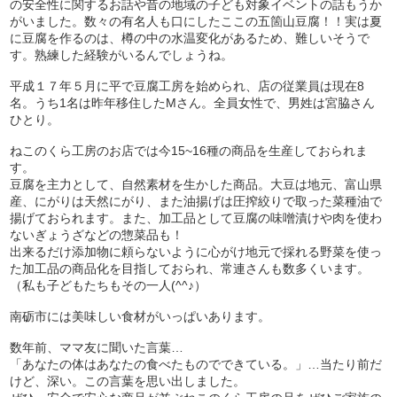
の安全性に関するお話や昔の地域の子ども対象イベントの話もうか
がいました。数々の有名人も口にしたここの五箇山豆腐！！実は夏
に豆腐を作るのは、樽の中の水温変化があるため、難しいそうで
す。熟練した経験がいるんでしょうね。
平成１７年５月に平で豆腐工房を始められ、店の従業員は現在8
名。うち1名は昨年移住したMさん。全員女性で、男姓は宮脇さん
ひとり。
ねこのくら工房のお店では今15~16種の商品を生産しておられま
す。
豆腐を主力として、自然素材を生かした商品。大豆は地元、富山県
産、にがりは天然にがり、また油揚げは圧搾絞りで取った菜種油で
揚げておられます。また、加工品として豆腐の味噌漬けや肉を使わ
ないぎょうざなどの惣菜品も！
出来るだけ添加物に頼らないように心がけ地元で採れる野菜を使っ
た加工品の商品化を目指しておられ、常連さんも数多くいます。
（私も子どもたちもその一人(^^♪）
南砺市には美味しい食材がいっぱいあります。
数年前、ママ友に聞いた言葉…
「あなたの体はあなたの食べたものでできている。」…当たり前だ
けど、深い。この言葉を思い出しました。