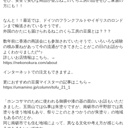
ぜひ、安全で安心な商品が並ぶねこのくら工房の品をぜひご家族の
方にも！！
なんと！！最近では、ドイツのフランクフルトやイギリスのロンド
ンまで輸送されているそうです。
外国のかたにも届けられるねこのくら工房の豆腐とは？？？
数年前に香港の商談会にも参加されていたそうで、いろいろな経験
の積み重ねがあって今の流通ができてきたことがこの日のお話から
よくわかりました(^^♪
詳しいお店情報はこちら。→
https://nekonokura.com/about
インターネットでの注文もできますよ。
更におすすめの豆腐マイスターの記事はこちら→
https://umamino.jp/column/tofu_21_1
「ホンコサマのために使われる御膳や漆の器の面白いお話もいただ
きました。五箇山では仏事は朱塗りですが、南砺市の平野部では黒
塗りを使う地域もあり、祭りごとのときつかうのが朱塗り」の地域
もあるのだとか。
同じ南砺市でも住む地域によって、異なる文化や考え方が感じられ