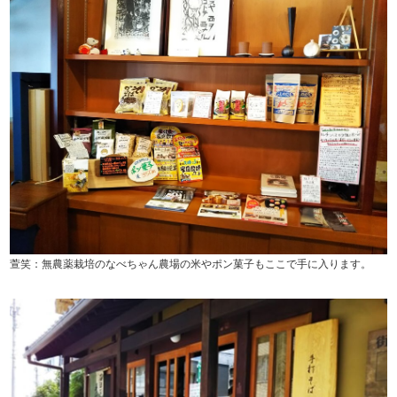
萱笑：無農薬栽培のなべちゃん農場の米やポン菓子もここで手に入ります。