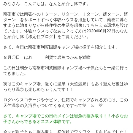
みなさん、こんにちは。なんと紹介し隊です。
南砺市では南砺へのＩターン、Ｕターン、Ｊターン、嫁ターン、婿
ターン…をサポートすべく体験ハウスを用意していて、南砺に暮ら
すように泊まりながら移住後の生活を想像してもらえる環境を設け
ています。体験ハウスってなあに？って方は2020年6月22日のなん
と紹介し隊【移定住ブログ】をご覧ください。
さて、今日は南砺市利賀国際キャンプ場の様子を紹介します。
８月〇日 はれ 利賀で岩魚つかみを満喫
この日は朝から南砺市利賀国際キャンプ場へ子供たちと一緒に行っ
てきました。
実はこのキャンプ場、近くに温泉（天竺温泉）もあり遊んだ後はゆ
ったり温泉も楽しめちゃうんです！！
ログハウスコテージやケビン、住箱でキャンプされる方には、この
天竺温泉の入浴券がついてくるんですって💛 ♨ 💛
さて、キャンプ場でこの日のメインは岩魚の掴み取り！！小さなお
子さんからできるオススメ体験です。
今回が親子ともに掴み取り、初体験でワクワク、ドキドキでした！