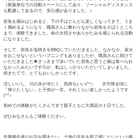
（家族単位での活動スペースにしてあり、ソーシャルディスタンス
も配慮してあるので、安心感がありました。）
岩魚を掴みはじめると、下の子はどんどん楽しくなってきて、うま
く掴めるようになり、職員さんに教わりながら岩魚をさばくところ
まで、体験できました。命の大切さやありがたみを感じられる活動
になりました。
そして、岩魚を塩焼きをBBQしていただきました。なかなか、炭火
をおこせないというハプニングもありましたが、職員さんに助けて
いただきました🍀さっきまで泳いでいた岩魚と思うと娘は食べられ
なかったみたいです💦が、私はしっかりいただいてしまいました。
焼きたてで、とてもおいしかったです。
涼しいいし、川の水が冷たく、気持ちいい(^^♪ 夕方帰る頃に
「帰りたくない」と子供が一言。それくらい楽しかったようです
(^^♪
初めての体験がたくさんできて親子ともに大満足の１日でした。
ぜひみなさんもご体験ください。
先輩移住者のお話を聞きたい、土地の文化を肌で感じたいという移