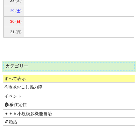
28 (金)
29 (土)
30 (日)
31 (月)
カテゴリー
すべて表示
⛏地域おこし協力隊
イベント
🏠移住定住
👨‍👩‍👧小規模多機能自治
💕婚活