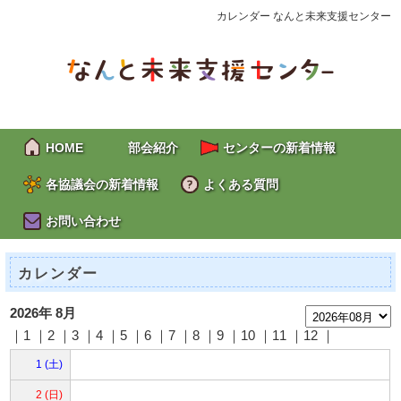
カレンダー なんと未来支援センター
HOME
部会紹介
センターの新着情報
各協議会の新着情報
よくある質問
お問い合わせ
カレンダー
2026年 8月
｜1 ｜2 ｜3 ｜4 ｜5 ｜
6
｜
7
｜
8
｜
9
｜
10
｜
11
｜
12
｜
1 (土)
2 (日)