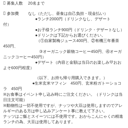
 募集人数 20名まで
 参加費 なし（ただし、昼食は自己負担・現金払い）
●ランチ2000円（ドリンクなし、デザート
付）
●お子様ランチ900円（ドリンク・デザートなし）
●ドリンクは下記からお選びください。
（①自家製梅ジュース400円、②有機三年番茶
450円、
③オーガニック穀物コーヒー450円、④オーガ
ニックコーヒー450円）
●デザート（内容と金額は当日のお楽しみ💛おお
よそ600円程度）
（以下、お持ち帰り用購入できます。）
●生米玄米マフィン 450円、玄米粉ガトーショコ
ラ 450円
※お食事はイベント申し込み時にご注文ください。（ドリンクは当
日注文可能）
※動物性は一切不使用ですが、ナッツや大豆は使用しますのでアレ
ルギーのある方は申し込みアンケート事に教えて下さい。
ナッツはご飯とスイーツには不使用です。おからこんにゃくの精進
ランチの為、大豆は使用してあります。