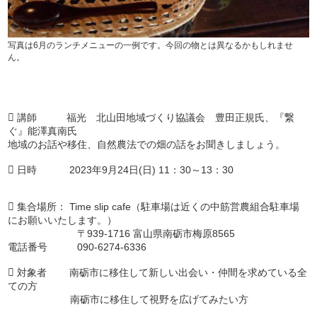
写真は6月のランチメニューの一例です。今回の物とは異なるかもしれませ
ん。
 講師 福光 北山田地域づくり協議会 豊田正規氏、『繋
ぐ』能澤真南氏
地域のお話や移住、自然農法での畑の話をお聞きしましょう。
 日時 2023年9月24日(日) 11：30～13：30
 集合場所： Time slip cafe（駐車場は近くの中筋営農組合駐車場
にお願いいたします。）
〒939-1716 富山県南砺市梅原8565
電話番号 090-6274-6336
 対象者 南砺市に移住して新しい出会い・仲間を求めている全
ての方
南砺市に移住して視野を広げてみたい方