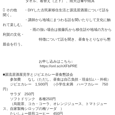
タオル、着替え（上下） 、雨天は傘や雨具
 その他 ・DIYした古民家移住生活と源流居酒屋について話を
聞く。
・講師から地域にまつわる話を聞いたりして文化に触
れて楽しむ。
・雨の強い場合は後藤氏から移住話や地域の方から
利賀の文化・
特徴について話を聞き、昼食をとりながら懇
親会を行う。
お申し込みはこちら↓
https://onl.sc/nXFbPRE
■源流居酒屋見学とジビエカレー昼食懇談会
参加費 なし（ただし、昼食は自己負担・現金払い・外税）
ジビエカレー 1,500円 （小学生未満 ハーフカレー 750
円）
サラダ 250円
ソフトドリンク 各種250円
（烏龍茶、コカ・コーラ、オレンジジュース、トマトジュー
ス、自家製梅シロップの梅ソーダ ）
たいしょー焙煎コーヒー 450円