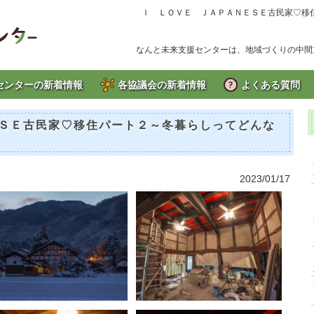
Ｉ ＬＯＶＥ ＪＡＰＡＮＥＳＥ古民家♡移
なんと未来支援センターは、地域づくりの中間
センターの新着情報
各協議会の新着情報
よくある質問
ＳＥ古民家♡移住パート２～冬暮らしってどんな
2023/01/17