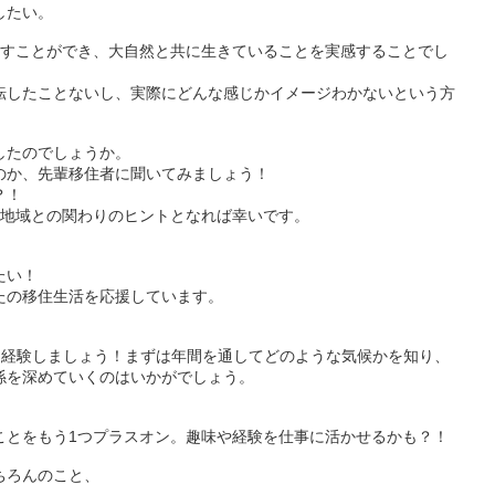
したい。
ごすことができ、大自然と共に生きていることを実感することでし
転したことないし、実際にどんな感じかイメージわかないという方
したのでしょうか。
のか、先輩移住者に聞いてみましょう！
？！
、地域との関わりのヒントとなれば幸いです。
たい！
たの移住生活を応援しています。
を経験しましょう！まずは年間を通してどのような気候かを知り、
係を深めていくのはいかがでしょう。
ことをもう1つプラスオン。趣味や経験を仕事に活かせるかも？！
ちろんのこと、