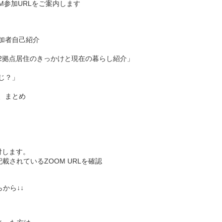
M参加URLをご案内します
参加者自己紹介
・2拠点居住のきっかけと現在の暮らし紹介」
じ？」
せ、まとめ
付します。
されているZOOM URLを確認
から↓↓