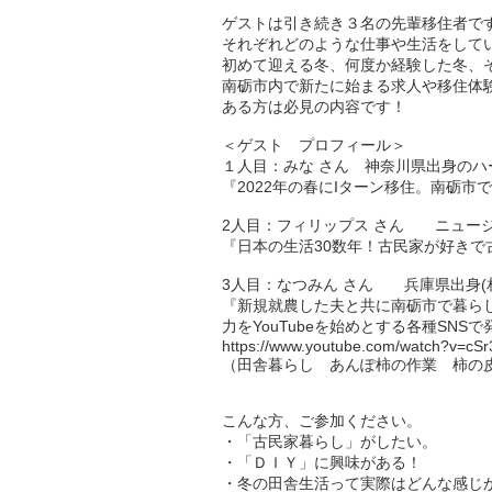
ゲストは引き続き３名の先輩移住者で
それぞれどのような仕事や生活をして
初めて迎える冬、何度か経験した冬、
南砺市内で新たに始まる求人や移住体
ある方は必見の内容です！
＜ゲスト プロフィール＞
１人目：みな さん 神奈川県出身のハ
『2022年の春にIターン移住。南砺
2人目：フィリップス さん ニュー
『日本の生活30数年！古民家が好きで
3人目：なつみん さん 兵庫県出身(
『新規就農した夫と共に南砺市で暮ら
力をYouTubeを始めとする各種SNS
https://www.youtube.com/watch?v=c
（田舎暮らし あんぽ柿の作業 柿の
こんな方、ご参加ください。
・「古民家暮らし」がしたい。
・「ＤＩＹ」に興味がある！
・冬の田舎生活って実際はどんな感じ