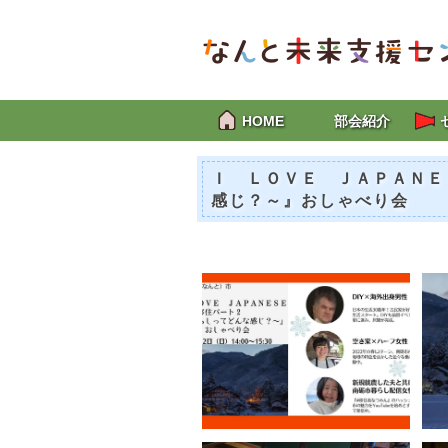
HOME
部会紹介
Ｉ ＬＯＶＥ ＪＡＰＡＮＥ
感じ？～』おしゃべり会