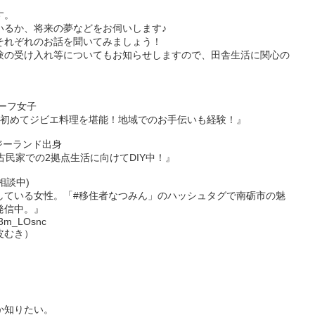
す。
いるか、将来の夢などをお伺いします♪
それぞれのお話を聞いてみましょう！
験の受け入れ等についてもお知らせしますので、田舎生活に関心の
ーフ女子
市で初めてジビエ料理を堪能！地域でのお手伝いも経験！』
ジーランド出身
古民家での2拠点生活に向けてDIY中！』
相談中)
している女性。「#移住者なつみん」のハッシュタグで南砺市の魅
で発信中。』
Sr3m_LOsnc
皮むき）
か知りたい。