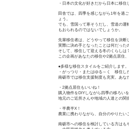
・日本の文化が好きだから日本に移住
田舎では、四季を感じながら1年を過
ょう。
でも、雪国って寒そうだし、雪道の運
もおられるのではないでしょうか。
先輩移住者は、どうやって移住を決断
実際に決め手となったことは何だった
そして、移住して迎える冬のくらしは
この企画があなたの移住や2拠点居住
●多様な移住スタイルをご紹介します。
・がっつり・またはゆる～く 移住し
南砺市では移住支援制度も充実。あな
・2拠点居住もいいね！
購入物件をDIYしながら四季の移ろい
地元のご近所さんや地域の人達との関
・半農半X！
農業に携わりながら、自分のやりたい
南砺市への移住を検討している方はも