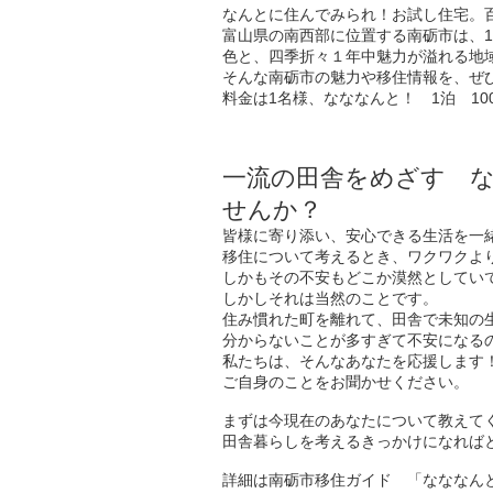
なんとに住んでみられ！お試し住宅。
富山県の南西部に位置する南砺市は、1
色と、四季折々１年中魅力が溢れる地
そんな南砺市の魅力や移住情報を、ぜ
料金は1名様、なななんと！ 1泊 10
一流の田舎をめざす な
せんか？
皆様に寄り添い、安心できる生活を一
移住について考えるとき、ワクワクよ
しかもその不安もどこか漠然としてい
しかしそれは当然のことです。
住み慣れた町を離れて、田舎で未知の
分からないことが多すぎて不安になる
私たちは、そんなあなたを応援します
ご自身のことをお聞かせください。
まずは今現在のあなたについて教えて
田舎暮らしを考えるきっかけになれば
詳細は南砺市移住ガイド 「なななん