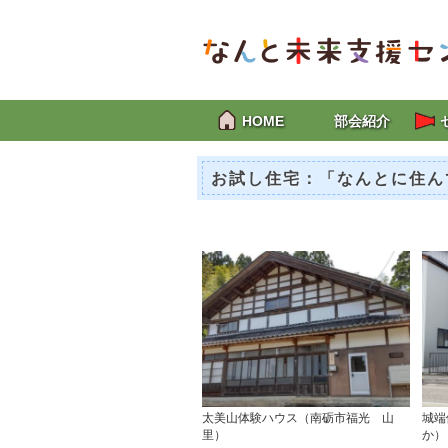
HOME
部会紹介
お試し住宅：「なんとに住ん
太美山体験ハウス（南砺市福光 山
城端
里）
か）