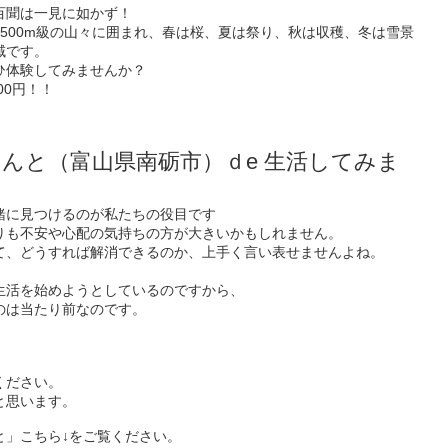
百聞は一見に如かず！
500m級の山々に囲まれ、春は桜、夏は祭り、秋は収穫、冬は雪景
域です。
ひ体験してみませんか？
00円！！
んと（富山県南砺市）ｄe 生活してみま
緒に見つけるのが私たちの役目です
りも不安や心配の気持ちの方が大きいかもしれません。
て、どうすれば解消できるのか、上手く言い表せませんよね。
生活を始めようとしているのですから、
のは当たり前なのです。
！
ください。
と思います。
と」こちら↓をご覧ください。