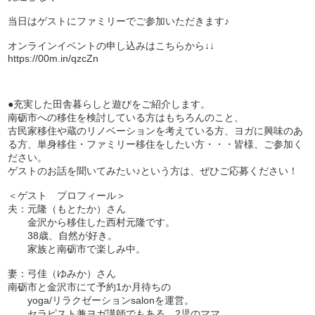
当日はゲストにファミリーでご参加いただきます♪
オンラインイベントの申し込みはこちらから↓↓
https://00m.in/qzcZn
●充実した田舎暮らしと遊びをご紹介します。
南砺市への移住を検討している方はもちろんのこと、
古民家移住や蔵のリノベーションを考えている方、ヨガに興味のあ
る方、単身移住・ファミリー移住をしたい方・・・皆様、ご参加く
ださい。
ゲストのお話を聞いてみたい♪という方は、ぜひご応募ください！
＜ゲスト プロフィール＞
夫：元隆（もとたか）さん
金沢から移住した西村元隆です。
38歳、自然が好き。
家族と南砺市で楽しみ中。
妻：弓佳（ゆみか）さん
南砺市と金沢市にて予約1か月待ちの
yoga/リラクゼーションsalonを運営。
セラピスト兼ヨガ講師でもある。2児のママ。