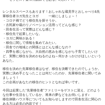
レンタルスペースもあります！おしゃれな蔵見学とおしゃべり&先
輩移住者ヨガ先生とヨガ 一緒にしましょ～！
・コロナ禍でどう移住先を探そうか。
・古民家や蔵のリノベーション活用ってどんな感じ？
・田舎生活って実際はどんな感じ？
・移住先で起業したいな。
・ヨガに興味がある！
・移住に関して情報を集めてみたい。
・田舎での地域との関係とはどんな感じなの？
・四季を感じながら、大自然の恵みを感じながら子育てしたいけ
ど、実際に移住を決めかねるのよね～何かきっかけがほしいという
あなた。
移住を決めた先輩移住者はなぜ、移住を決断できたのでしょうか。
実際に決め手となったことは何だったのか、先輩移住者に聞いてみ
ましょう！
この企画があなたの移住のヒントとなれば幸いです。
今回は起業した“先輩移住者”ファミリーをゲストに迎え、どのよう
な仕事や生活をしているか、将来の夢などをお伺いします♪
移住体験ハウス等についてもお知らせしますので田舎生活に関心の
ある方は必見の内容です！