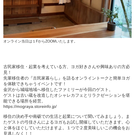
オンライン当日は１FからZOOMいたします。
古民家移住・起業を考えている方、ヨガ好きさんや興味ありの方必
見！
先輩移住者の『古民家暮らし』を語るオンライントークと簡単ヨガ
を体験できちゃうイベントです！
金沢から城端地域へ移住したファミリーが今回のゲスト。
ゲストは古い蔵を改造したオシャレカフェとリラクゼーションを堪
能できる場所を経営。
https://mograya.storeinfo.jp/
移住の決め手や南砺での生活と起業について聞いてみましょう。ま
たゲストの弓佳さんによるヨガもお試し開催していただきます。心
と体をほぐしていただけますよ。１つで２度美味しいこの機会をお
見逃しなく！！