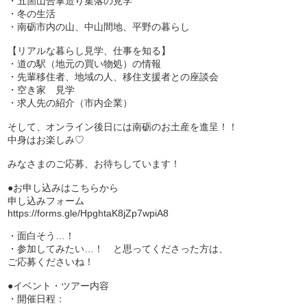
・五箇山合掌造り集落の見学
・冬の生活
・南砺市内の山、中山間地、平野の暮らし
【リアルな暮らし見学、仕事を知る】
・道の駅（地元の買い物処）の情報
・先輩移住者、地域の人、移住支援者との座談会
・空き家 見学
・求人先の紹介（市内企業）
そして、オンライン後日には南砺のお土産を進呈！！
中身はお楽しみ♡
みなさまのご応募、お待ちしています！
●お申し込みはこちらから
申し込みフォーム
https://forms.gle/HpghtaK8jZp7wpiA8
・面白そう…！
・参加してみたい…！ と思ってくださった方は、
ご応募くださいね！
●イベント・ツアー内容
・開催日程：