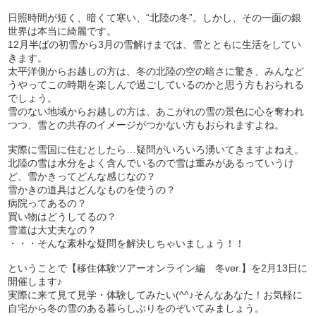
日照時間が短く、暗くて寒い、“北陸の冬”。しかし、その一面の銀
世界は本当に綺麗です。
12月半ばの初雪から3月の雪解けまでは、雪とともに生活をしてい
きます。
太平洋側からお越しの方は、冬の北陸の空の暗さに驚き、みんなど
うやってこの時期を楽しんで過ごしているのかと思う方もおられる
でしょう。
雪のない地域からお越しの方は、あこがれの雪の景色に心を奪われ
つつ、雪との共存のイメージがつかない方もおられますよね。
実際に雪国に住むとしたら…疑問がいろいろ湧いてきますよねえ。
北陸の雪は水分をよく含んでいるので雪は重みがあるっていうけ
ど、雪かきってどんな感じなの？
雪かきの道具はどんなものを使うの？
病院ってあるの？
買い物はどうしてるの？
雪道は大丈夫なの？
・・・そんな素朴な疑問を解決しちゃいましょう！！
ということで【移住体験ツアーオンライン編 冬ver.】を2月13日に
開催します♪
実際に来て見て見学・体験してみたい(^^♪そんなあなた！お気軽に
自宅から冬の雪のある暮らしぶりをのぞいてみましょう。