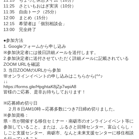
11:15 ちょっと休憩タイム（10分）
11:25 さといもおはぎ実演（10分）
11:35 自由トーク（25分）
12:00 まとめ（15分）
12:15 希望者は「個別相談会」
13:00 完全終了
●参加方法
1. Googleフォームから申し込み
※参加決定者には後日詳細メールを送付します。
2.参加決定者に送付させていただく詳細メールに記載されている
ZOOM URLを確認
3. 当日ZOOMのURLから参加
🌸オンラインイベントの申し込みはこちらから(^^♪
↓↓
https://forms.gle/HpghtaK8jZp7wpiA8
皆様のご応募、是非お待ちしております！
※応募締め切り日
２月８日AM10時→応募多数につき7日締め切りました。
※参加資格：
県・市が開催する移住セミナー・南砺市のオンラインイベント等に
参加していること。または、ふるさと回帰センター、富山くらし・
しごと支援センター、南砺市、なんと未来支援センターに移住相談
を行っていること。