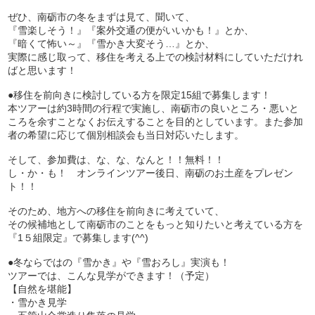
ぜひ、南砺市の冬をまずは見て、聞いて、
『雪楽しそう！』『案外交通の便がいいかも！』とか、
『暗くて怖い～』『雪かき大変そう…』とか、
実際に感じ取って、移住を考える上での検討材料にしていただけれ
ばと思います！
●移住を前向きに検討している方を限定15組で募集します！
本ツアーは約3時間の行程で実施し、南砺市の良いところ・悪いと
ころを余すことなくお伝えすることを目的としています。また参加
者の希望に応じて個別相談会も当日対応いたします。
そして、参加費は、な、な、なんと！！無料！！
し・か・も！ オンラインツアー後日、南砺のお土産をプレゼン
ト！！
そのため、地方への移住を前向きに考えていて、
その候補地として南砺市のことをもっと知りたいと考えている方を
『1５組限定』で募集します(^^)
●冬ならではの『雪かき』や『雪おろし』実演も！
ツアーでは、こんな見学ができます！（予定）
【自然を堪能】
・雪かき見学