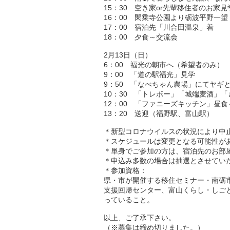
15：30 空き家or先輩移住者のお家見
16：00 閑乗寺公園より砺波平野一望
17：00 宿泊先「川合田温泉」着
18：00 夕食～交流会
2月13日（日）
6：00 福光の朝市へ（希望者のみ）
9：00 「道の駅福光」見学
9：50 「なべちゃん農場」にてヤギ
10：30 「トレボー」「城端麦酒」
12：00 「ファニーズキッチン」昼食
13：20 送迎（福野駅、富山駅）
＊新型コロナウイルスの状況により中
＊スケジュールは変更となる可能性が
＊単身でご参加の方は、宿泊先のお部
＊申込み多数の場合は抽選とさせてい
＊参加資格：
県・市が開催する移住セミナー・南砺
支援回帰センター、富山くらし・しご
っていること。
以上、ご了承下さい。
（※募集は締め切りました。）