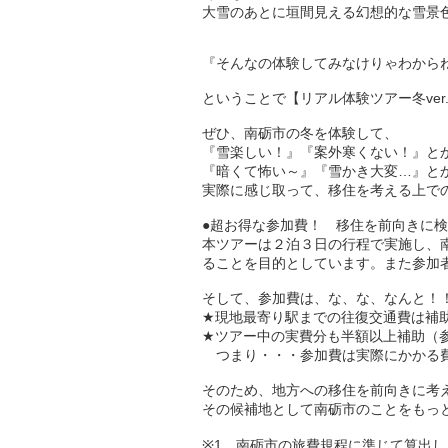
大雪のあとに垣間見える幻想的な雪景
『そんなの体験してみなけりゃわからねー
ということで【リアル体験ツアー冬ver
ぜひ、南砺市の冬を体験して、
『雪楽しい！』『案外寒くない！』と
『暗くて怖い～』『雪かき大変…』と
実際に感じ取って、移住を考える上で
●超お得な参加費！ 移住を前向きに検
本ツアーは２泊３日の行程で実施し、
ることを目的としています。また参加
そして、参加費は、な、な、なんと！
★現地最寄り駅までの往復交通費は補助
★ツアー中の実費分も半額以上補助（
つまり・・・参加費は実際にかかる費
そのため、地方への移住を前向きに考
その候補地として南砺市のことをもっと
※1 南砺市の旅費規程に準じて算出し