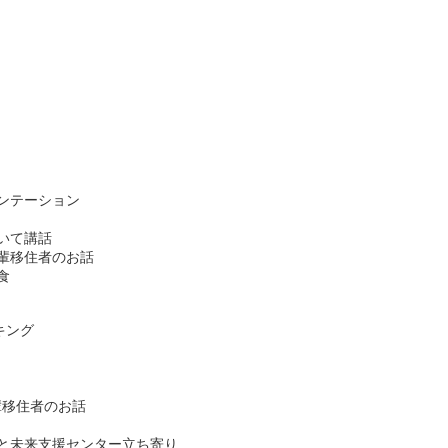
エンテーション
ついて講話
先輩移住者のお話
食
キング
先輩移住者のお話
んと未来支援センター立ち寄り