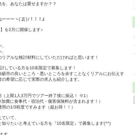
色を、あなたは愛せますか？？
ーーヽ(`Д´)ﾉ！！！』
.】を2月に開催します♪
か、
か、
のリアルな検討材料にしていただければと思います！
討している方を10名限定で募集します！
南砺市の良いところ・悪いところを余すことなくリアルにお伝えす
者の希望に応じて実際の求人も紹介します。
！
（上限1人3万円でツアー終了後に振込！ ※1）
参加費に食事代・宿泊代・傷害保険料が含まれます！）
用の1/3程度ですみます（超お得！！）
えていて、
知りたいと考えている方を『10名限定』で募集します(^^)
ます