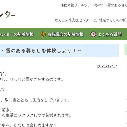
移住体験リアルツアー冬ver. ～雪のある
なんと未来支援センターは、地域づくりの中間
センターの新着情報
各協議会の新着情報
よくある質問
. ～雪のある暮らしを体験しよう！～
2021/12/17
冬”。
びし、せっせと雪かきをするのです。
です。
。
は、常に雪とともに生活をしていきます。
に驚き、
ある生活にワクワクしつつ苦労されます。
い冬を、あなたは楽しめますか？