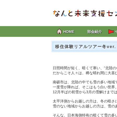
HOME
部会紹介
移住体験リアルツアー冬ver
日照時間が短く、暗くて寒い、“北陸の
だからこそ人々は、稀な晴れ間に大喜
南砺市は、北陸の中でも雪の多い地域
一度雪が降れば、そこはもう白い世界
12月半ばの初雪から3月の雪解けまで
太平洋側からお越しの方は、冬の暗さ
雪のない地域からお越しの方は、雪の
そんな、日本海側特有の暗くて雪の多