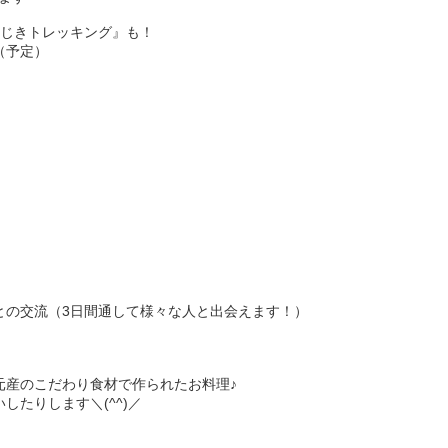
んじきトレッキング』も！
（予定）
との交流（3日間通して様々な人と出会えます！）
元産のこだわり食材で作られたお料理♪
たりします＼(^^)／
！