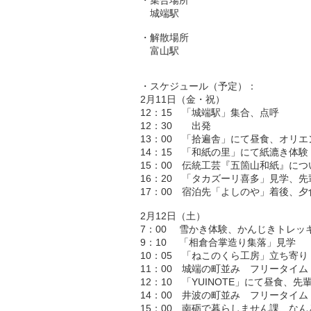
城端駅
・解散場所
富山駅
・スケジュール（予定）：
2月11日（金・祝）
12：15 「城端駅」集合、点呼
12：30 出発
13：00 「拾遍舎」にて昼食、オリ
14：15 「和紙の里」にて紙漉き体験
15：00 伝統工芸『五箇山和紙』に
16：20 「タカズーリ喜多」見学、
17：00 宿泊先「よしのや」着後、夕
2月12日（土）
7：00 雪かき体験、かんじきトレッ
9：10 「相倉合掌造り集落」見学
10：05 「ねこのくら工房」立ち寄り
11：00 城端の町並み フリータイム
12：10 「YUINOTE」にて昼食、
14：00 井波の町並み フリータイム
15：00 南砺で暮らしません課、な