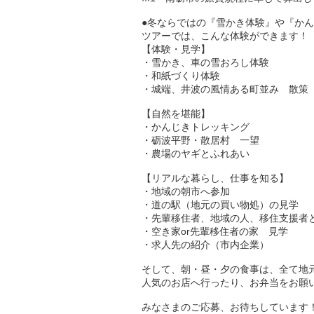
●冬ならではの『雪かき体験』や『か
ツアーでは、こんな体験ができます！
【体験・見学】
・雪かき、車の雪おろし体験
・和紙づくり体験
・城端、井波の風情ある町並み 散策
【自然を堪能】
・かんじきトレッキング
・砺波平野・散居村 一望
・農場のヤギとふれあい
【リアルな暮らし、仕事を知る】
・地域の朝市へ参加
・道の駅（地元の買い物処）の見学
・先輩移住者、地域の人、移住支援者
・空き家or先輩移住者の家 見学
・求人先の紹介（市内企業）
そして、朝・昼・夕の食事は、全て地
人気のお店へ行ったり、お弁当をお願いし
みなさまのご応募、お待ちしています