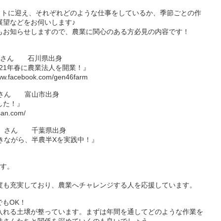
ストに迎え、それぞれどのような仕事をしているか、季節ごとの作
展望などをお伺いします♪
もお知らせしますので、農業に関心のある方必見の内容です！
よ）さん 石川県出身
021年春に農業法人を開業！』
www.facebook.com/gen46farm
）さん 富山市出身
した！』
san.com/
さ）さん 千葉県出身
きながら、半農半Xを実践中！』
ます。
度も充実しており、農業へチャレンジする人を応援しています。
でもOK！
入れる土壌が整っています。まずは年間を通してどのような作業を
姓さんたちと関係を深めていくのも良いでしょう。