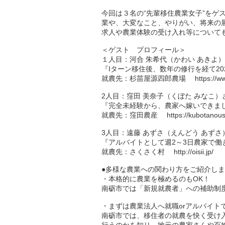
今回は３名の“先輩移住農業女子”をゲ
業や、大変なこと、やりがい、将来の
求人や農業体験の受け入れ等について
＜ゲスト プロフィール＞
１人目：河合 朱希代（かわい あき
『Iターン移住後、数年の修行を経て2
就農先：杉苗屋源四郎農場
https://
2人目：窪田 美奈子（くぼた みなこ
『完全未経験から、農家へ嫁いできま
就農先：窪田農産
https://kubotanou
3人目：遠藤 あずさ（えんどう あず
『アルバイトとして週2～3日農家で働
就農先：さくさく村
http://oisii.jp/
●多様な農業への関わり方をご紹介し
・本格的に農業を極めるのもOK！
南砺市では「新規就農者」への補助制
・まずは農業法人へ就職orアルバイト
南砺市では、移住者の就農を快く受け
行うのかを知り、地元の農家さんや百