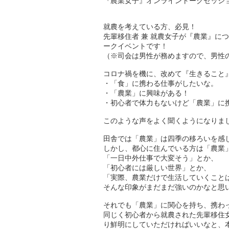
『農業女子』オンライントークセッシ
就農を考えている方、必見！
先輩移住者 兼 就農女子が『農業』に
ークイベントです！
（※司会は男性が務めますので、男性
コロナ禍を機に、改めて『生きること
・「食」に携わる仕事がしたいな。
・「農業」に興味がある！
・初心者で体力もないけど「農業」に
このような声をよく聞くようになりま
田舎では「農業」は四季の移ろいを感
しかし、都心に住んでいる方は「農業
「一日中外仕事で大変そう」とか、
「初心者には厳しい世界」とか、
「実際、農業だけで生活していくこと
そんな印象がまだまだ強いのかなと思
それでも「農業」に関心を持ち、携わ
同じく初心者から就農された先輩移住
り鮮明にしていただければいいなと、