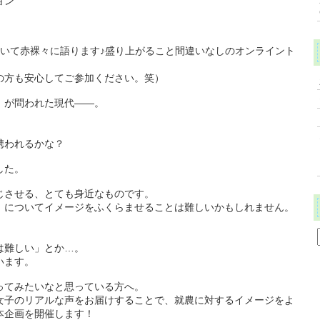
ョン
ついて赤裸々に語ります♪盛り上がること間違いなしのオンライント
の方も安心してご参加ください。笑）
』が問われた現代――。
携われるかな？
した。
じさせる、とても身近なものです。
」についてイメージをふくらませることは難しいかもしれません。
は難しい」とか…。
います。
ってみたいなと思っている方へ。
女子のリアルな声をお届けすることで、就農に対するイメージをよ
本企画を開催します！