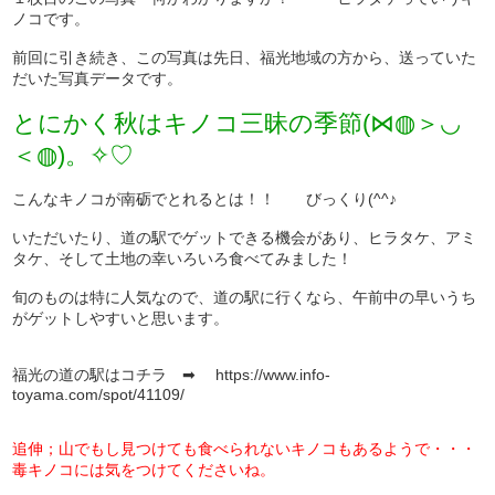
ノコです。
前回に引き続き、この写真は先日、福光地域の方から、送っていた
だいた写真データです。
とにかく秋はキノコ三昧の季節(⋈◍＞◡
＜◍)。✧♡
こんなキノコが南砺でとれるとは！！ びっくり(^^♪
いただいたり、道の駅でゲットできる機会があり、ヒラタケ、アミ
タケ、そして土地の幸いろいろ食べてみました！
旬のものは特に人気なので、道の駅に行くなら、午前中の早いうち
がゲットしやすいと思います。
福光の道の駅はコチラ ➡
https://www.info-
toyama.com/spot/41109/
追伸；山でもし見つけても食べられないキノコもあるようで・・・
毒キノコには気をつけてくださいね。