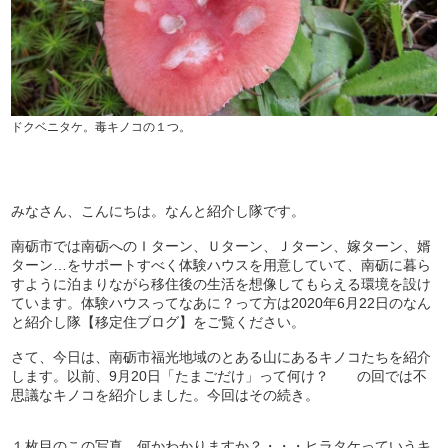
ドクベニタケ。毒キノコの１つ。
みなさん、こんにちは。なんと紹介し隊です。
南砺市では南砺へのＩターン、Ｕターン、Ｊターン、嫁ターン、婿
ターン…をサポートすべく体験ハウスを用意していて、南砺に暮ら
すように泊まりながら移住後の生活を想像してもらえる環境を設け
ています。体験ハウスってなあに？って方は2020年6月22日のなん
と紹介し隊【移定住ブログ】をご覧ください。
さて、今日は、南砺市福光地域のとある山にあるキノコたちを紹介
します。以前、9月20日「たまごだけ」って何け？ の回では不
思議なキノコを紹介しました。今回はその続き。
１枚目のこの写真 何かわかりますか？・・・ヒラタケっていうキ