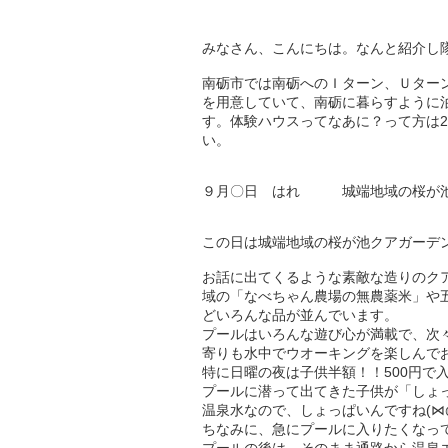
みなさん、こんにちは。なんと紹介し
南砺市では南砺へのＩターン、Ｕター
を用意していて、南砺に暮らすように
す。体験ハウスってなあに？って方は2
い。
９月〇日 はれ 城端地域の桜が
この日は城端地域の桜が池クアガーデ
お話に出てくるような素敵な造りのク
域の「なべちゃん農場の無農薬米」や
どいろんな品が並んでいます。
プールはいろんな遊び心が満載で、次
寄りも水中でウオーキングを楽しんで
特に日曜の夜は子供半額！！500円で
プールに潜って出てきた子供が「しょっ
温泉水なので、しょっぱいんですね(⋈
ちなみに、急にプールに入りたくなっ
プールの後は、そのまま通路から温泉