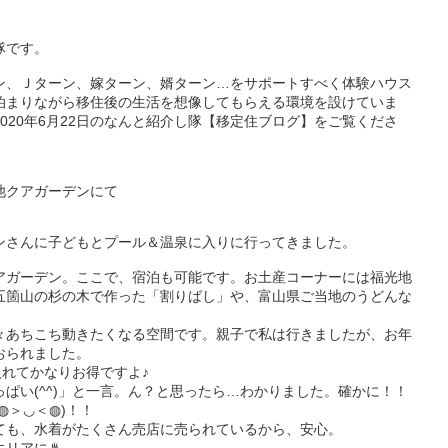
隊です。
ン、Ｊターン、嫁ターン、婿ターン…をサポートすべく体験ハウス
泊まりながら移住後の生活を想像してもらえる環境を設けていま
020年6月22日のなんと紹介し隊【移定住ブログ】をご覧くださ
池クアガーデンにて
ンさんに子どもとプール＆温泉に入りに行ってきました。
アガーデン。ここで、宿泊も可能です。お土産コーナーには福光地
五箇山の杉の木で作った「割りばし」や、富山県ご当地のうどんな
々あちこち動きたくなる空間です。親子で私は行きましたが、お年
おられました。
入れてかなりお得ですよ♪
ぱい(^^)」と一言。ん？と思ったら…わかりました。確かに！！
◍＞◡＜◍)！！
ても、水着がたくさん売店に売られているから、安心。
エリアに♨。