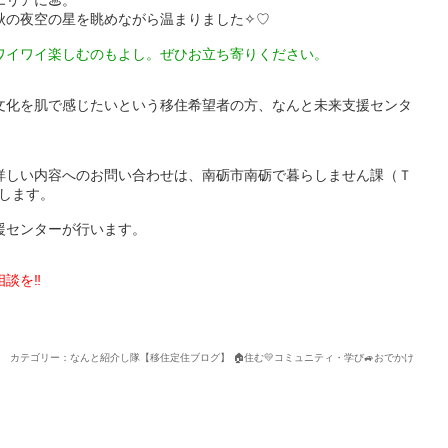
秋の夜空の星を眺めながら温まりました✧♡
ワイワイ楽しむのもよし。ぜひお立ち寄りください。
文化を肌で感じたいという移住希望者の方、なんと未来支援センタ
詳しい内容へのお問い合わせは、南砺市南砺で暮らしません課（Ｔ
たします。
援センターが行います。
談を‼
カテゴリー：なんと紹介し隊【移住定住ブログ】 🏠住む💛コミュニティ・学び🚙おでかけ