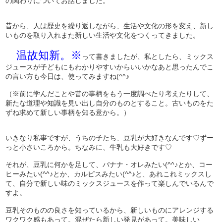
の関わりについてお話しました。
昔から、人は歴史を繰り返しながら、生活や文化の形を変え、新し
いものを取り入れまた新しい生活や文化をつくってきました。
温故知新。※
って書きましたが、私としたら、ミックス
ジュースが子どもにもわかりやすいからいいかなあと思ったんでこ
の言い方も今日は、使ってみますね(^^♪
（※前に学んだことや昔の事柄をもう一度調べたり考えたりして、
新たな道理や知識を見い出し自分のものとすること。古いものをた
ずね求めて新しい事柄を知る意から。）
いきなり私事ですが、うちの子たち、豆乳が大好きなんです♡ずー
っと小さいころから。ちなみに、牛乳も大好きです♡
それが、豆乳に何かを足して、バナナ・オレみたい(^^♪とか、コー
ヒーみたい(^^♪とか、カルピスみたい(^^♪と、あれこれミックスし
て、自分で新しい味のミックスジュースを作って楽しんでいるんで
すよ。
豆乳そのものの良さを知っているから、新しいものにアレンジする
ワクワク感もあって。混ぜたら新しい発見があって。美味しい