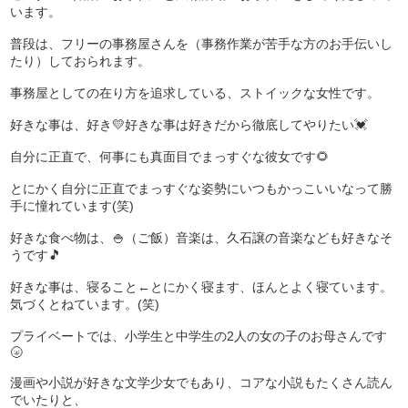
います。
普段は、フリーの事務屋さんを（事務作業が苦手な方のお手伝いし
たり）しておられます。
事務屋としての在り方を追求している、ストイックな女性です。
好きな事は、好き💛好きな事は好きだから徹底してやりたい💓
自分に正直で、何事にも真面目でまっすぐな彼女です🌻
とにかく自分に正直でまっすぐな姿勢にいつもかっこいいなって勝
手に憧れています(笑)
好きな食べ物は、🍚（ご飯）音楽は、久石譲の音楽なども好きなそ
うです🎵
好きな事は、寝ること←とにかく寝ます、ほんとよく寝ています。
気づくとねています。(笑)
プライベートでは、小学生と中学生の2人の女の子のお母さんです
🌝
漫画や小説が好きな文学少女でもあり、コアな小説もたくさん読ん
でいたりと、