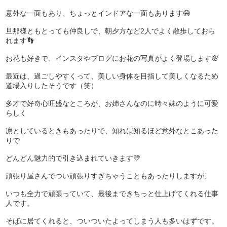
意外な一面もあり、ちょっとインドアな一面もあります😄
旦那様ともとっても仲良しで、朝夕方など2人でよく散歩しておら
れます👣
お花も好きで、インスタやブログにお花の写真がよく登場します🌸
最近は、過ごしやすくって、美しい身体を目指して美しくなるため
道場入りしたそうです（笑）
多才で好奇心旺盛なところが、お姉さんなのに時々妹のように可愛
らしく
凛としているときもあったりで、知れば知るほど意外なとこあった
りで
どんどん魅力的で引き込まれていきます💛
頑張り屋さんでつい頑張りすぎちゃうこともあったりしますが、
いつも全力で頑張っていて、最後まできちっと仕上げてくれる仕事
人です。
そばに居てくれると、ついついたよってしまう人も多いはずです。