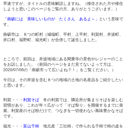
早速ですが、タイトルの意味解説しますね。（移住された方や移住
しようと思いこのページをご覧の方、ありがとうございます。）
「南砺には 美味しいものが たくさん あるよ～」
という意味で
す。
南砺市は、８つの町村（城端町、平村、上平村、利賀村、井波町、
井口村、福野町、福光町）が合併して誕生しました。
ところで、前回は、井波地域にある閑乗寺の景色やレジャーのこと
をお話しました。（前回のページをまだ見てないよって方は、
2020/07/08の「南砺市って広いよね？！」をご覧ください。）
今日は、その井波を含む８つの地域の土地の名産品をご紹介したい
と思います。
利賀・・・
利賀そば
冬の利賀では、隣近所が集まりそばを楽しむ
習慣があり、これが年々広がって「そば祭り」を開催するまでに発
展。利賀産のそば粉だけで、つなぎを一切使わない風味豊かなそば
です。
福光・・・
富山干柿
地元産「三社柿」で作られる干柿で柿の皮を