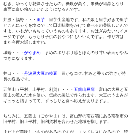
むき、ゆっくり乾燥させたもの。糖度が高く、果糖が結晶となり、
表面に白い粉がふいたようになるんです。
井波・福野・・・
里芋
里芋生産地です。私の娘も里芋好きで里芋
とこんにゃくを塩ゆでして田楽味噌をかけて食べるの美味しいんで
すよ。いもがいもちっていうものもあります。おはぎみたいなイメ
ージですが、もっちり子供のおやつにもいいんですよ。作り方は、
また今度お話しますね。
城端・・・
がやまめ
まめのポリポリ感とほんのり甘い表面がやみ
つきになります。
井口・・・
丹波黒大豆の枝豆
豊かなコク､甘みと香りの強さが特
長の逸品です。
五箇山（平村、上平村、利賀）・・・
五箇山豆腐
富山の大豆と五
箇山の澄んだ水を使い、伝統の製法で作られます。大豆のうまみが
ギュッと詰まってて、ずっしりと食べ応えがありますよ。
ちなみに、五箇山（ごかやま）は、富山県の南西端にある南砺市の
旧平村、旧上平村、旧利賀村を合わせた地域を指します。
まだまだ美味しいものがあるのですが、エンドレスになるので、続