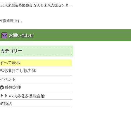
んと未来創造塾勉強会 なんと未来支援センター
支援組織です。
お問い合わせ
カテゴリー
すべて表示
⛏地域おこし協力隊
イベント
🏠移住定住
👨‍👩‍👧小規模多機能自治
💕婚活