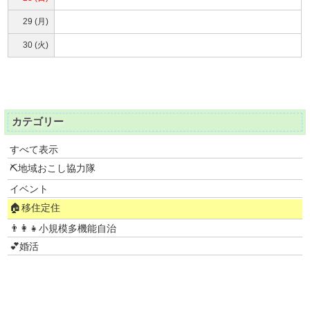
29 (月)
30 (火)
カテゴリー
すべて表示
⛏地域おこし協力隊
イベント
🏠移住定住
👨‍👩‍👧小規模多機能自治
💕婚活