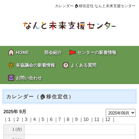
カレンダー 🏠移住定住 なんと未来支援センター
HOME
部会紹介
センターの新着情報
各協議会の新着情報
よくある質問
お問い合わせ
カレンダー（🏠移住定住）
2025年 9月
｜1 ｜2 ｜
3
｜
4
｜
5
｜
6
｜
7
｜8 ｜
9
｜10 ｜11 ｜12 ｜
1 (月)