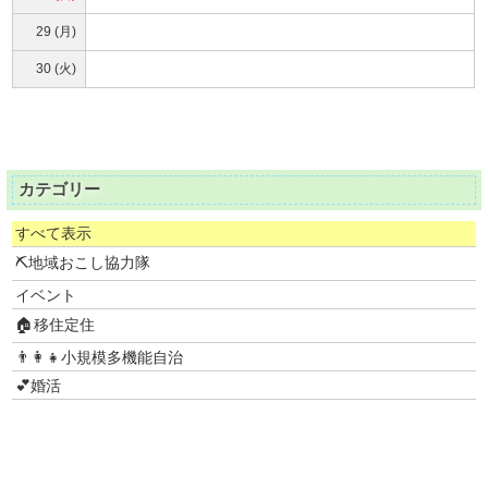
29 (月)
30 (火)
カテゴリー
すべて表示
⛏地域おこし協力隊
イベント
🏠移住定住
👨‍👩‍👧小規模多機能自治
💕婚活