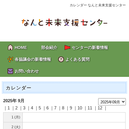
カレンダー なんと未来支援センター
HOME
部会紹介
センターの新着情報
各協議会の新着情報
よくある質問
お問い合わせ
カレンダー
2025年 9月
｜1 ｜2 ｜
3
｜
4
｜
5
｜
6
｜
7
｜
8
｜
9
｜
10
｜
11
｜
12
｜
1 (月)
2 (火)