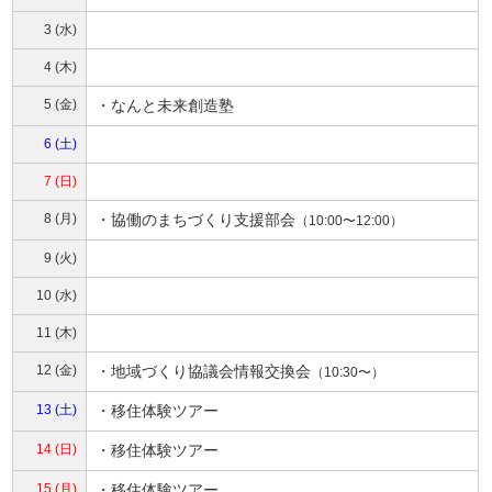
3 (水)
4 (木)
5 (金)
・なんと未来創造塾
6 (土)
7 (日)
8 (月)
・
協働のまちづくり支援部会
（10:00〜12:00）
9 (火)
10 (水)
11 (木)
12 (金)
・
地域づくり協議会情報交換会
（10:30〜）
13 (土)
・
移住体験ツアー
14 (日)
・
移住体験ツアー
15 (月)
・
移住体験ツアー