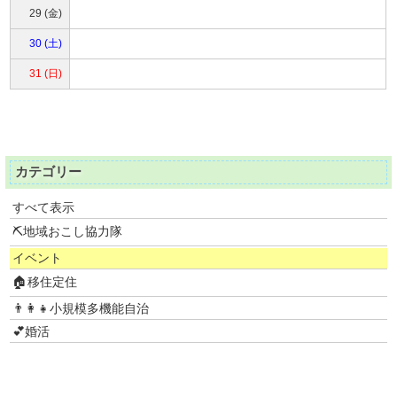
29 (金)
30 (土)
31 (日)
カテゴリー
すべて表示
⛏地域おこし協力隊
イベント
🏠移住定住
👨‍👩‍👧小規模多機能自治
💕婚活