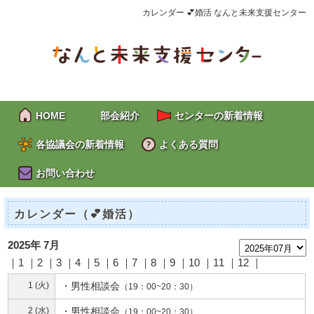
カレンダー 💕婚活 なんと未来支援センター
HOME
部会紹介
センターの新着情報
各協議会の新着情報
よくある質問
お問い合わせ
カレンダー（💕婚活）
2025年 7月
｜1 ｜2 ｜
3
｜4 ｜
5
｜
6
｜
7
｜8 ｜9 ｜10 ｜11 ｜12 ｜
1 (火)
・
男性相談会
（19：00~20：30）
2 (水)
・
男性相談会
（19：00~20：30）