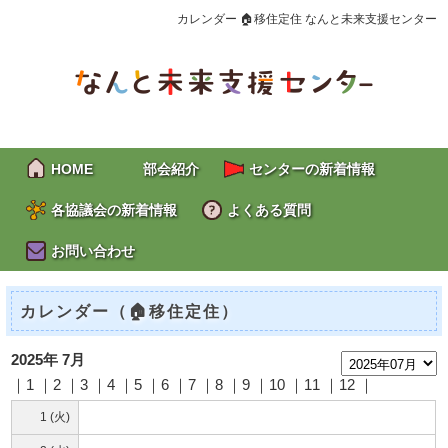
カレンダー 🏠移住定住 なんと未来支援センター
HOME
部会紹介
センターの新着情報
各協議会の新着情報
よくある質問
お問い合わせ
カレンダー（🏠移住定住）
2025年 7月
｜1 ｜2 ｜
3
｜
4
｜
5
｜
6
｜
7
｜8 ｜
9
｜10 ｜11 ｜12 ｜
1 (火)