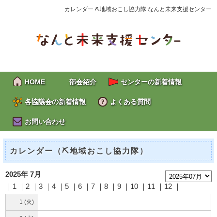
カレンダー ⛏地域おこし協力隊 なんと未来支援センター
HOME
部会紹介
センターの新着情報
各協議会の新着情報
よくある質問
お問い合わせ
カレンダー（⛏地域おこし協力隊）
2025年 7月
｜1 ｜2 ｜
3
｜
4
｜
5
｜
6
｜
7
｜
8
｜9 ｜10 ｜11 ｜12 ｜
1 (火)