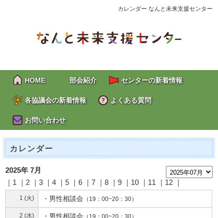
カレンダー なんと未来支援センター
HOME
部会紹介
センターの新着情報
各協議会の新着情報
よくある質問
お問い合わせ
カレンダー
2025年 7月
｜1 ｜2 ｜
3
｜
4
｜
5
｜
6
｜
7
｜
8
｜
9
｜
10
｜
11
｜
12
｜
1 (火)
・
男性相談会
（19：00~20：30）
2 (水)
・
男性相談会
（19：00~20：30）