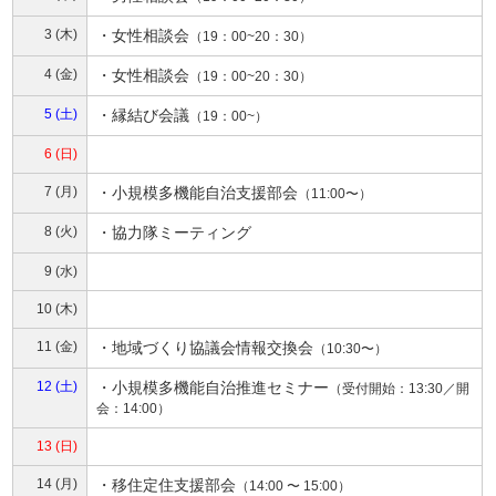
3 (木)
・
女性相談会
（19：00~20：30）
4 (金)
・
女性相談会
（19：00~20：30）
5 (土)
・
縁結び会議
（19：00~）
6 (日)
7 (月)
・
小規模多機能自治支援部会
（11:00〜）
8 (火)
・協力隊ミーティング
9 (水)
10 (木)
11 (金)
・
地域づくり協議会情報交換会
（10:30〜）
12 (土)
・
小規模多機能自治推進セミナー
（受付開始：13:30／開
会：14:00）
13 (日)
14 (月)
・
移住定住支援部会
（14:00 〜 15:00）