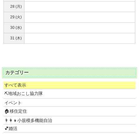
28 (月)
29 (火)
30 (水)
31 (木)
カテゴリー
すべて表示
⛏地域おこし協力隊
イベント
🏠移住定住
👨‍👩‍👧小規模多機能自治
💕婚活