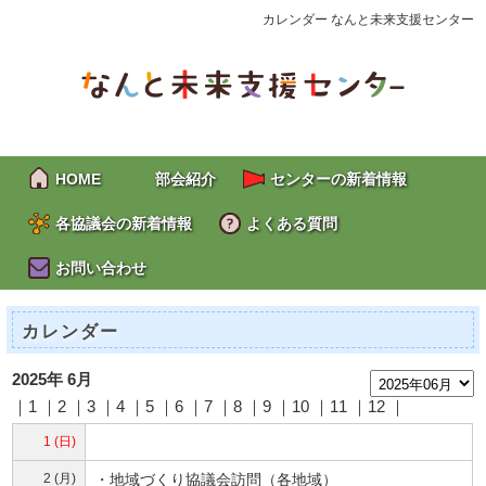
カレンダー なんと未来支援センター
HOME
部会紹介
センターの新着情報
各協議会の新着情報
よくある質問
お問い合わせ
カレンダー
2025年 6月
｜1 ｜2 ｜
3
｜
4
｜
5
｜
6
｜
7
｜
8
｜
9
｜
10
｜
11
｜
12
｜
1 (日)
2 (月)
・地域づくり協議会訪問（各地域）