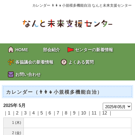
カレンダー 👨‍👩‍👧小規模多機能自治 なんと未来支援センター
HOME
部会紹介
センターの新着情報
各協議会の新着情報
よくある質問
お問い合わせ
カレンダー（👨‍👩‍👧小規模多機能自治）
2025年 5月
｜1 ｜2 ｜
3
｜
4
｜
5
｜
6
｜
7
｜
8
｜
9
｜10 ｜11 ｜12 ｜
1 (木)
2 (金)