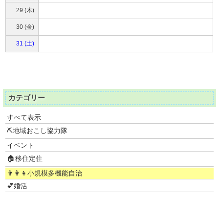
29 (木)
30 (金)
31 (土)
カテゴリー
すべて表示
⛏地域おこし協力隊
イベント
🏠移住定住
👨‍👩‍👧小規模多機能自治
💕婚活