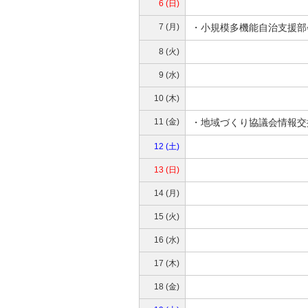
6 (日)
7 (月)
・
小規模多機能自治支援部
8 (火)
9 (水)
10 (木)
11 (金)
・
地域づくり協議会情報交
12 (土)
13 (日)
14 (月)
15 (火)
16 (水)
17 (木)
18 (金)