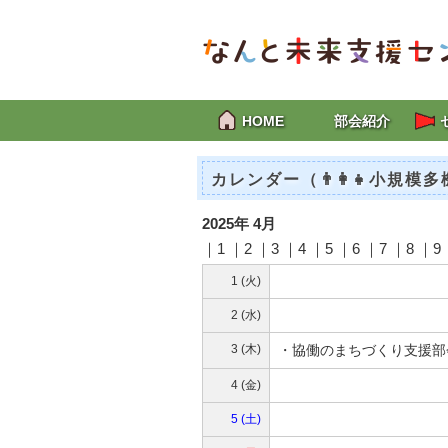
HOME
部会紹介
カレンダー（👨‍👩‍👧小規模
2025年 4月
｜1 ｜2 ｜
3
｜
4
｜
5
｜
6
｜
7
｜
8
｜
9
1 (火)
2 (水)
3 (木)
・
協働のまちづくり支援部
4 (金)
5 (土)