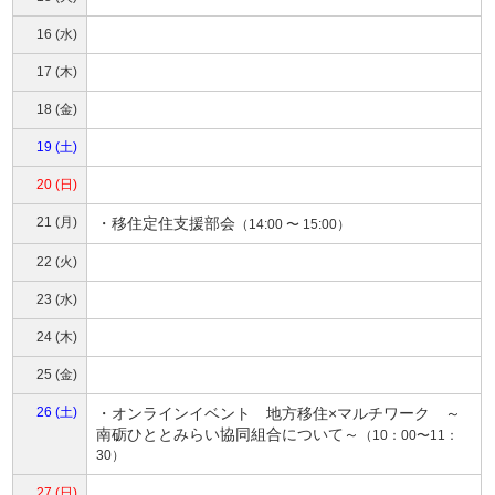
16 (水)
17 (木)
18 (金)
19 (土)
20 (日)
21 (月)
・
移住定住支援部会
（14:00 〜 15:00）
22 (火)
23 (水)
24 (木)
25 (金)
26 (土)
・
オンラインイベント 地方移住×マルチワーク ～
南砺ひととみらい協同組合について～
（10：00〜11：
30）
27 (日)