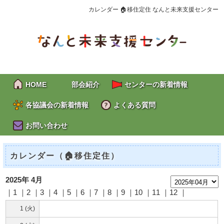
カレンダー 🏠移住定住 なんと未来支援センター
HOME
部会紹介
センターの新着情報
各協議会の新着情報
よくある質問
お問い合わせ
カレンダー（🏠移住定住）
2025年 4月
｜1 ｜2 ｜
3
｜
4
｜
5
｜
6
｜
7
｜8 ｜
9
｜10 ｜11 ｜12 ｜
1 (火)