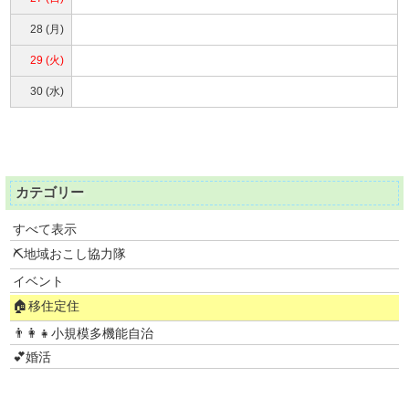
28 (月)
29 (火)
30 (水)
カテゴリー
すべて表示
⛏地域おこし協力隊
イベント
🏠移住定住
👨‍👩‍👧小規模多機能自治
💕婚活