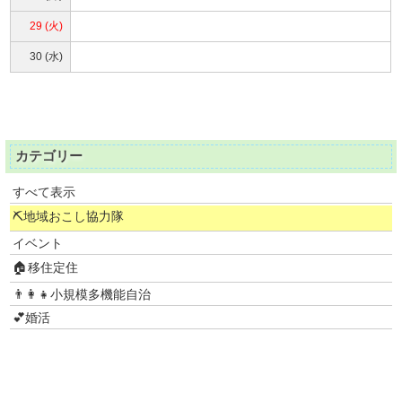
29 (火)
30 (水)
カテゴリー
すべて表示
⛏地域おこし協力隊
イベント
🏠移住定住
👨‍👩‍👧小規模多機能自治
💕婚活