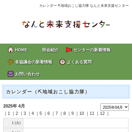
カレンダー ⛏地域おこし協力隊 なんと未来支援センター
HOME
部会紹介
センターの新着情報
各協議会の新着情報
よくある質問
お問い合わせ
カレンダー（⛏地域おこし協力隊）
2025年 4月
｜1 ｜2 ｜
3
｜
4
｜
5
｜
6
｜
7
｜
8
｜9 ｜10 ｜11 ｜12 ｜
1 (火)