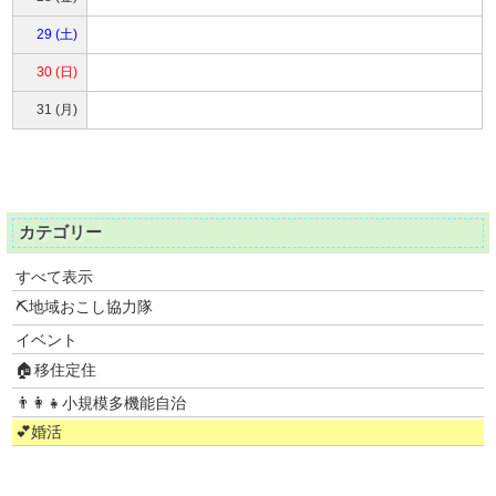
29 (土)
30 (日)
31 (月)
カテゴリー
すべて表示
⛏地域おこし協力隊
イベント
🏠移住定住
👨‍👩‍👧小規模多機能自治
💕婚活