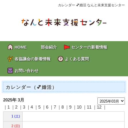
カレンダー 💕婚活 なんと未来支援センター
HOME
部会紹介
センターの新着情報
各協議会の新着情報
よくある質問
お問い合わせ
カレンダー（💕婚活）
2025年 3月
｜1 ｜2 ｜
3
｜4 ｜
5
｜
6
｜
7
｜8 ｜9 ｜10 ｜11 ｜12 ｜
1 (土)
2 (日)