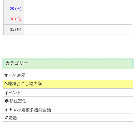
29 (土)
30 (日)
31 (月)
カテゴリー
すべて表示
⛏地域おこし協力隊
イベント
🏠移住定住
👨‍👩‍👧小規模多機能自治
💕婚活