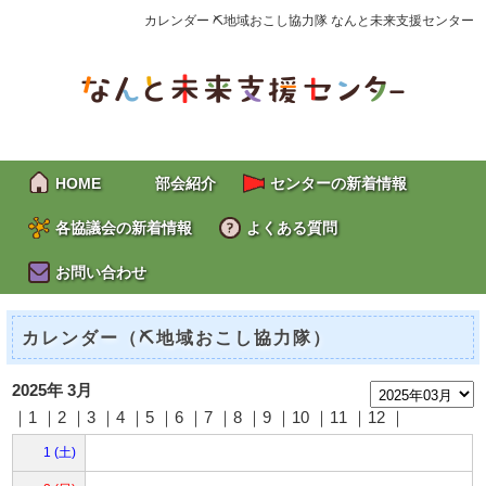
カレンダー ⛏地域おこし協力隊 なんと未来支援センター
HOME
部会紹介
センターの新着情報
各協議会の新着情報
よくある質問
お問い合わせ
カレンダー（⛏地域おこし協力隊）
2025年 3月
｜1 ｜2 ｜
3
｜
4
｜
5
｜
6
｜
7
｜
8
｜9 ｜10 ｜11 ｜12 ｜
1 (土)