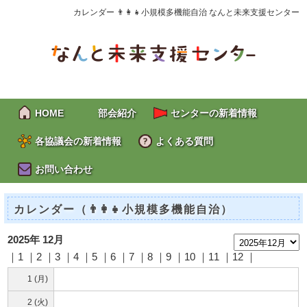
カレンダー 👨‍👩‍👧小規模多機能自治 なんと未来支援センター
HOME
部会紹介
センターの新着情報
各協議会の新着情報
よくある質問
お問い合わせ
カレンダー（👨‍👩‍👧小規模多機能自治）
2025年 12月
｜1 ｜2 ｜
3
｜
4
｜
5
｜
6
｜
7
｜
8
｜
9
｜10 ｜11 ｜12 ｜
1 (月)
2 (火)