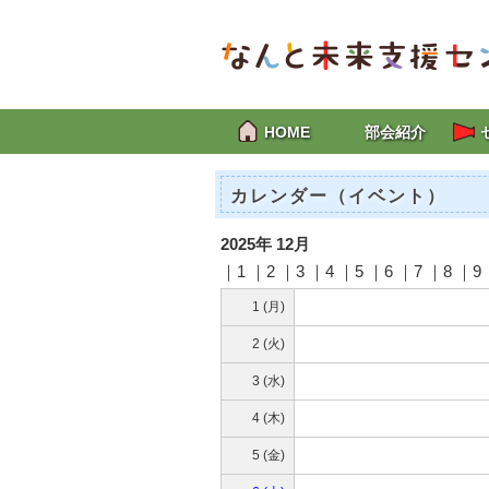
HOME
部会紹介
カレンダー（イベント）
2025年 12月
｜1 ｜2 ｜3 ｜
4
｜
5
｜
6
｜
7
｜8 ｜9 
1 (月)
2 (火)
3 (水)
4 (木)
5 (金)