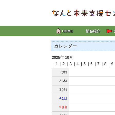
HOME
部会紹介
カレンダー
2025年 10月
｜1 ｜2 ｜
3
｜
4
｜
5
｜
6
｜
7
｜
8
｜
9
1 (水)
2 (木)
3 (金)
4 (土)
5 (日)