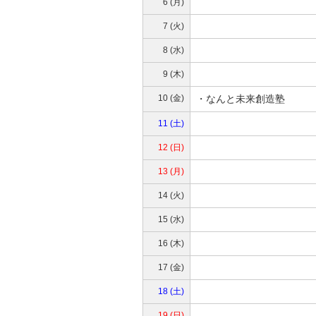
6 (月)
7 (火)
8 (水)
9 (木)
10 (金)
・なんと未来創造塾
11 (土)
12 (日)
13 (月)
14 (火)
15 (水)
16 (木)
17 (金)
18 (土)
19 (日)